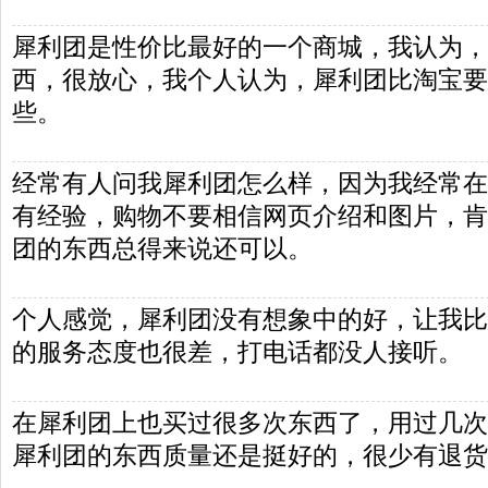
犀利团是性价比最好的一个商城，我认为，
西，很放心，我个人认为，犀利团比淘宝要
些。
经常有人问我犀利团怎么样，因为我经常在
有经验，购物不要相信网页介绍和图片，肯
团的东西总得来说还可以。
个人感觉，犀利团没有想象中的好，让我比
的服务态度也很差，打电话都没人接听。
在犀利团上也买过很多次东西了，用过几次
犀利团的东西质量还是挺好的，很少有退货