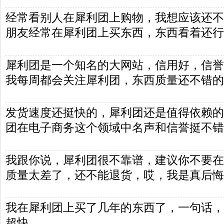
经常看别人在犀利团上购物，我想应该还不
朋友经常在犀利团上买东西，东西看着还行
犀利团是一个知名的大网站，信用好，信誉
我每周都会关注犀利团，东西质量还不错的
发货速度还挺快的，犀利团还是值得依赖的
团在电子商务这个领域中名声和信誉挺不错
我跟你说，犀利团很不靠谱，建议你不要在
质量太差了，还不能退货，哎，我是真后悔
我在犀利团上买了几年的东西了，一句话，
超快。