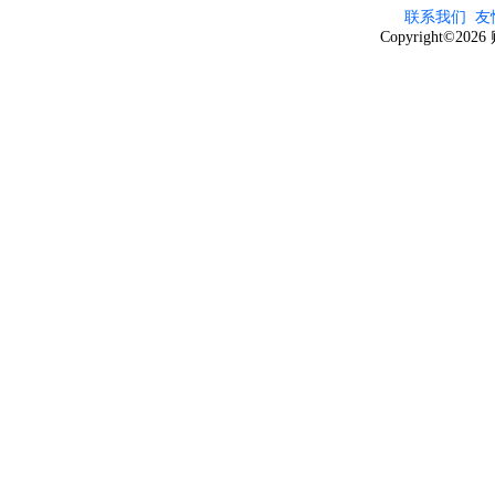
联系我们
友
Copyright©20